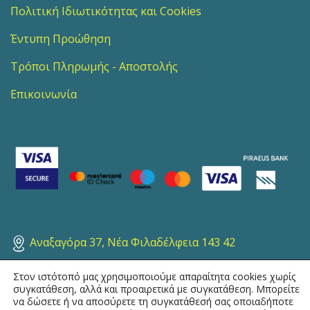
Πολιτική Ιδιωτικότητας και Cookies
Έντυπη Προώθηση
Τρόποι Πληρωμής - Αποστολής
Επικοινωνία
Αναξαγόρα 37, Νέα Φιλαδέλφεια 143 42
Στον ιστότοπό μας χρησιμοποιούμε απαραίτητα cookies χωρίς
210 25 32 554
συγκατάθεση, αλλά και προαιρετικά με συγκατάθεση. Μπορείτε
να δώσετε ή να αποσύρετε τη συγκατάθεσή σας οποιαδήποτε