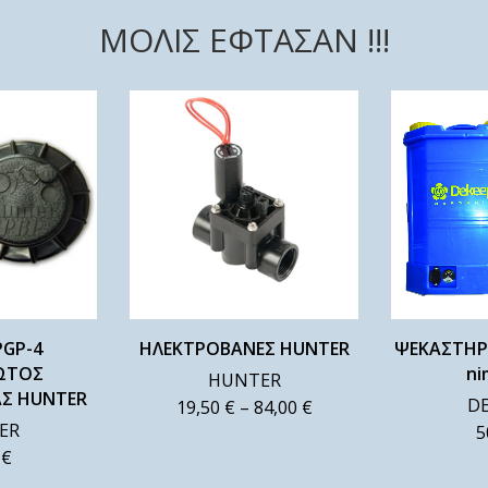
ΜΟΛΙΣ ΕΦΤΑΣΑΝ !!!
PGP-4
ΗΛΕΚΤΡΟΒΑΝΕΣ HUNTER
ΨΕΚΑΣΤΗΡ
ΩΤΟΣ
ni
HUNTER
Σ HUNTER
D
19,50
€
–
84,00
€
ER
5
0
€