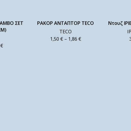
AMBO ΣΕΤ
ΡΑΚΟΡ ΑΝΤΑΠΤΟΡ TECO
Ντουζ IPI
ΕΜ)
TECO
I
1,50
€
–
1,86
€
0
€