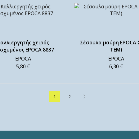
αλλιεργητής χειρός
Σέσουλα μαύρη EPOCA Σ
ισχυμένος EPOCA 8837
ΤΕΜ)
EPOCA
EPOCA
5,80
€
6,30
€
1
2