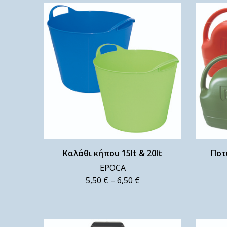
Καλάθι κήπου 15lt & 20lt
Ποτ
EPOCA
5,50
€
–
6,50
€