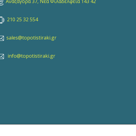
Αναξαγόρα 37, Νέα Φιλαδέλφεια 143 42
210 25 32 554
sales@topotistiraki.gr
info@topotistiraki.gr