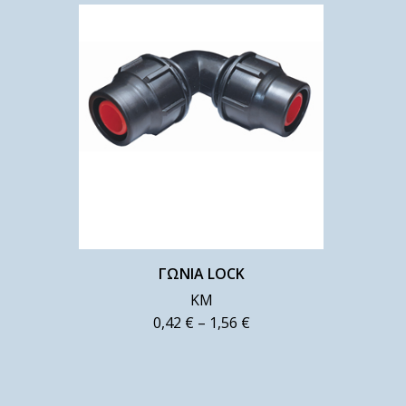
ΓΩΝΙΑ LOCK
ΚΜ
0,42
€
–
1,56
€