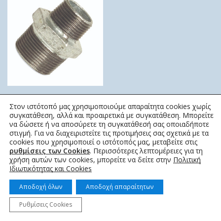
ΜΑΣΤΟΣ ΣΥΣΤΟΛΙΚΟΣ
Στον ιστότοπό μας χρησιμοποιούμε απαραίτητα cookies χωρίς
ΓΑΛΒΑΝΙΖΕ
συγκατάθεση, αλλά και προαιρετικά με συγκατάθεση. Μπορείτε
3,47
€
–
53,32
€
να δώσετε ή να αποσύρετε τη συγκατάθεσή σας οποιαδήποτε
στιγμή. Για να διαχειριστείτε τις προτιμήσεις σας σχετικά με τα
cookies που χρησιμοποιεί ο ιστότοπός μας, μεταβείτε στις
ρυθμίσεις των Cookies
. Περισσότερες λεπτομέρειες για τη
χρήση αυτών των cookies, μπορείτε να δείτε στην
Πολιτική
Ιδιωτικότητας και Cookies
Αποδοχή όλων
Αποδοχή απαραίτητων
© 2022 topotistiraki.gr | Powered by idcs
Ρυθμίσεις Cookies