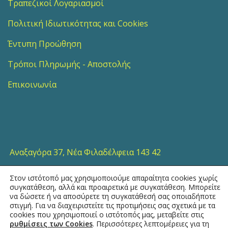
Τραπεζικοί Λογαριασμοί
Πολιτική Ιδιωτικότητας και Cookies
Έντυπη Προώθηση
Τρόποι Πληρωμής - Αποστολής
Επικοινωνία
Αναξαγόρα 37, Νέα Φιλαδέλφεια 143 42
Στον ιστότοπό μας χρησιμοποιούμε απαραίτητα cookies χωρίς
210 25 32 554
συγκατάθεση, αλλά και προαιρετικά με συγκατάθεση. Μπορείτε
να δώσετε ή να αποσύρετε τη συγκατάθεσή σας οποιαδήποτε
στιγμή. Για να διαχειριστείτε τις προτιμήσεις σας σχετικά με τα
sales@topotistiraki.gr
cookies που χρησιμοποιεί ο ιστότοπός μας, μεταβείτε στις
ρυθμίσεις των Cookies
. Περισσότερες λεπτομέρειες για τη