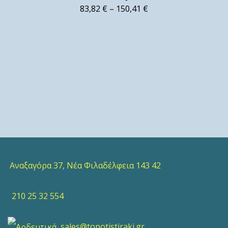
83,82
€
–
150,41
€
Αναξαγόρα 37, Νέα Φιλαδέλφεια 143 42
210 25 32 554
sales@topotistiraki.gr