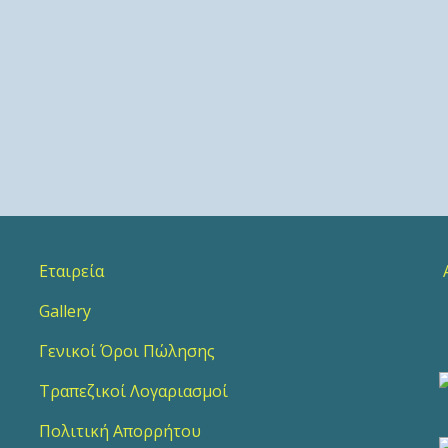
Εταιρεία
Α
Gallery
2
Γενικοί Όροι Πώλησης
Τραπεζικοί Λογαριασμοί
Πολιτική Απορρήτου