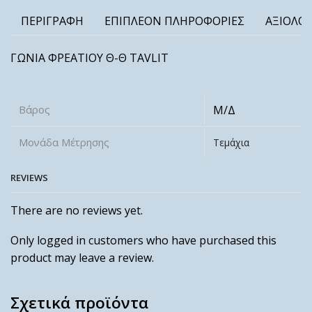
ΠΕΡΙΓΡΑΦΉ
ΕΠΙΠΛΈΟΝ ΠΛΗΡΟΦΟΡΊΕΣ
ΑΞΙΟΛΟΓ
ΓΩΝΙΑ ΦΡΕΑΤΙΟΥ Θ-Θ TAVLIT
Βάρος
Μ/Δ
Μονάδα Μέτρησης
Τεμάχια
REVIEWS
There are no reviews yet.
Only logged in customers who have purchased this
product may leave a review.
Σχετικά προϊόντα