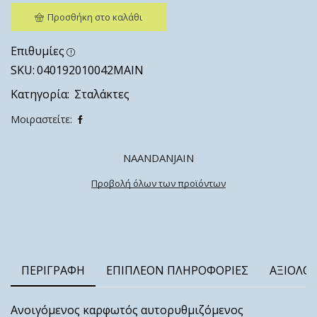
Προσθήκη στο καλάθι
Επιθυμίες
SKU:
040192010042ΜΑΙΝ
Κατηγορία:
Σταλάκτες
Μοιραστείτε:
NAANDANJAIN
Προβολή όλων των προϊόντων
ΠΕΡΙΓΡΑΦΉ
ΕΠΙΠΛΈΟΝ ΠΛΗΡΟΦΟΡΊΕΣ
ΑΞΙΟΛΟΓ
Ανοιγόμενος καρφωτός αυτορυθμιζόμενος