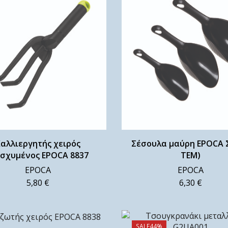
αλλιεργητής χειρός
Σέσουλα μαύρη EPOCA Σ
ισχυμένος EPOCA 8837
ΤΕΜ)
EPOCA
EPOCA
5,80
€
6,30
€
SALE
44%