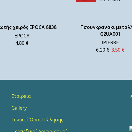
ωτής χειρός EPOCA 8838
Τσουγκρανάκι μεταλλ
G2UA001
EPOCA
IPIERRE
4,80
€
6,20
€
3,50
€
Εταιρεία
Α
Gallery
2
Γενικοί Όροι Πώλησης
Τραπεζικοί Λογαριασμοί