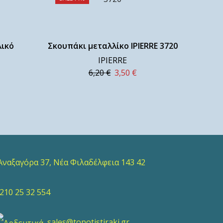
ικό
Σκουπάκι μεταλλίκο IPIERRE 3720
IPIERRE
6,20
€
3,50
€
ναξαγόρα 37, Νέα Φιλαδέλφεια 143 42
10 25 32 554
sales@topotistiraki.gr