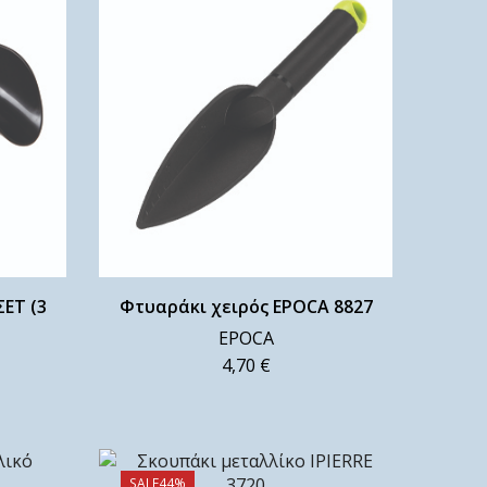
ΕΤ (3
Φτυαράκι χειρός EPOCA 8827
EPOCA
4,70
€
SALE
44%